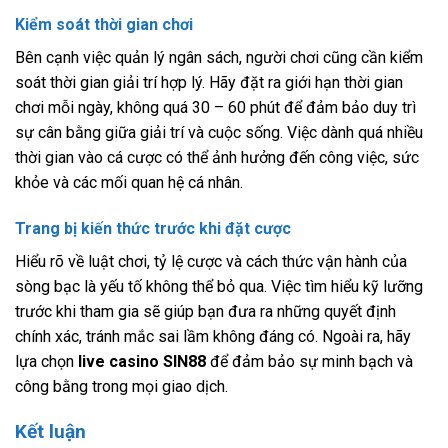
Kiểm soát thời gian chơi
Bên cạnh việc quản lý ngân sách, người chơi cũng cần kiểm
soát thời gian giải trí hợp lý. Hãy đặt ra giới hạn thời gian
chơi mỗi ngày, không quá 30 – 60 phút để đảm bảo duy trì
sự cân bằng giữa giải trí và cuộc sống. Việc dành quá nhiều
thời gian vào cá cược có thể ảnh hưởng đến công việc, sức
khỏe và các mối quan hệ cá nhân.
Trang bị kiến thức trước khi đặt cược
Hiểu rõ về luật chơi, tỷ lệ cược và cách thức vận hành của
sòng bạc là yếu tố không thể bỏ qua. Việc tìm hiểu kỹ lưỡng
trước khi tham gia sẽ giúp bạn đưa ra những quyết định
chính xác, tránh mắc sai lầm không đáng có. Ngoài ra, hãy
lựa chọn
live casino SIN88
để đảm bảo sự minh bạch và
công bằng trong mọi giao dịch.
Kết luận