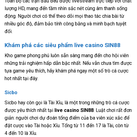
Toàn bộ các trận đấu đều được livestream trực tiếp với chất
lượng HD, mang đến tầm nhìn sắc nét cùng âm thanh sống
động. Người chơi có thể theo dõi mọi thao tác chia bài từ
nhiều góc độ, đảm bảo tính công bằng và minh bạch tuyệt
đối.
Khám phá các siêu phẩm live casino SIN88
Kho game phong phú luôn sẵn sàng mang đến cho hội viên
những trải nghiệm hấp dẫn bậc nhất. Nếu vẫn chưa tìm được
tựa game yêu thích, hãy khám phá ngay một số trò cá cược
hot nhất tại đây.
Sicbo
Sicbo hay còn gọi là Tài Xỉu, là một trong những trò cá cược
được yêu thích nhất tại
live casino SIN88
. Luật chơi rất đơn
giản: người chơi dự đoán tổng điểm của ba viên xúc xắc để
đặt cược vào Tài hoặc Xỉu. Tổng từ 11 đến 17 là Tài, còn từ
4 đến 10 là Xỉu.