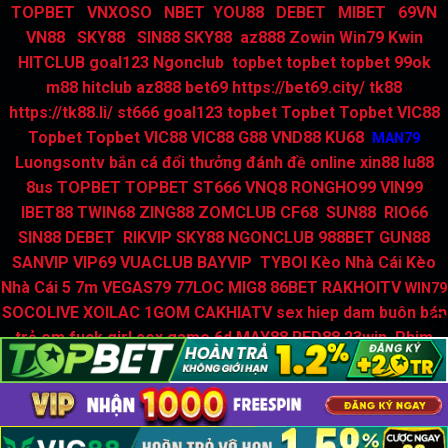
TOPBET
VNXOSO
NBET
YOU88
DEBET
MIBET
69VN
VN88
SKY88
SIN88
SKY88
az888
Zowin
Win79
Kwin
HITCLUB
goal123
Ngonclub
topbet
topbet
topbet
99ok
m88
hitclub
az888
bet69
https://bet69.city/
tk88
https://tk88.li/
st666
goal123
topbet
Topbet
Topbet
VIC88
Topbet
Topbet
VIC88
VIC88
G88
VND88
KU68
MAN79
Luongsontv
bắn cá đổi thưởng
đánh đề online
xin88
lu88
8us
TOPBET
TOPBET
ST666
VNQ8
RONGHO99
VIN99
IBET88
TWIN68
ZING88
ZOMCLUB
CF68
SUN88
RIO66
SIN88
DEBET
RIKVIP
SKY88
NGONCLUB
988BET
GUN88
SANVIP
VIP69
VUACLUB
BAYVIP
TYBOI
Kèo Nhà Cái
Kèo
Nhà Cái 5
7m
VEGAS79
77LOC
MIG8
86BET
RAKHOITV
WIN79
SOCOLIVE
XOILAC
1GOM
CAKHIATV
sex hiep dam
buôn bán
trẻ em
fuck girl
sex game 6d
MAY88
RED88
23win
Phim
Sex Hay
WIN55
WIN79
RIKVIP
8DAY
TOPBET
SIN88 - nhà cái uy tín thể thao Singapore. Cung cấp tỷ lệ cược