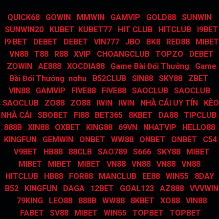
QUICK68
GOWIN
MMWIN
GAMVIP
GOLD88
SUNWIN
SUNWIN20
KUBET
KUBET77
HIT CLUB
HITCLUB
I9BET
I9 BET
DEBET
DEBET
VIN777
JBO
BK8
RED88
MIBET
VN88
T88
R88
XVIP
CHOANGCLUB
TOPZO
DEBET
ZOWIN
AE888
XOCDIA88
Game Bài Đổi Thưởng
Game
Bài Đổi Thưởng
nohu
B52CLUB
SIN88
SKY88
ZBET
VIN88
GAMVIP
FIVE88
FIVE88
SAOCLUB
SAOCLUB
SAOCLUB
ZO88
ZO88
IWIN
IWIN
NHÀ CÁI UY TÍN
KÈO
NHÀ CÁI
SBOBET
FI88
BET365
8KBET
DA88
TIPCLUB
888B
XIN88
OXBET
KING88
69VN
NHATVIP
HELLO88
KINGFUN
GEMWIN
ONBET
WW88
ONBET
ONBET
C54
V9BET
HB88
88CLB
SAO789
S666
SKY88
MIBET
MIBET
MIBET
MIBET
VN88
VN88
VN88
VN88
HITCLUB
HB88
FOR88
MANCLUB
EE88
WIN55
8DAY
B52
KINGFUN
DAGA
12BET
GOAL123
AZ888
VVVWIN
79KING
LEO88
888B
WW88
8KBET
XO88
VIN88
FABET
SV88
MIBET
WIN55
TOPBET
TOPBET