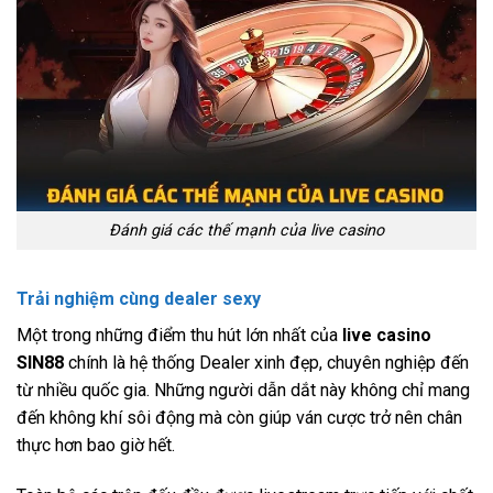
Đánh giá các thế mạnh của live casino
Trải nghiệm cùng dealer sexy
Một trong những điểm thu hút lớn nhất của
live casino
SIN88
chính là hệ thống Dealer xinh đẹp, chuyên nghiệp đến
từ nhiều quốc gia. Những người dẫn dắt này không chỉ mang
đến không khí sôi động mà còn giúp ván cược trở nên chân
thực hơn bao giờ hết.